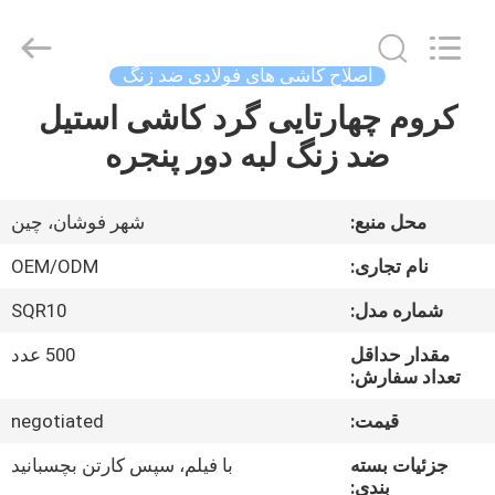
های
تزئینی
از
جنس
استنلس
اصلاح کاشی های فولادی ضد زنگ
استیل
supplier.
Copyright
کروم چهارتایی گرد کاشی استیل
صفحه
©
2021
ضد زنگ لبه دور پنجره
اصلی
-
2025
Foshan
Summey
Metal
محصولات
Products.,ltd.
محل منبع:
شهر فوشان، چین
All
Rights
Reserved.
نام تجاری:
OEM/ODM
درباره
شماره مدل:
SQR10
ما
مقدار حداقل
500 عدد
تعداد سفارش:
تور
قیمت:
negotiated
کارخانه
جزئیات بسته
با فیلم، سپس کارتن بچسبانید
بندی: