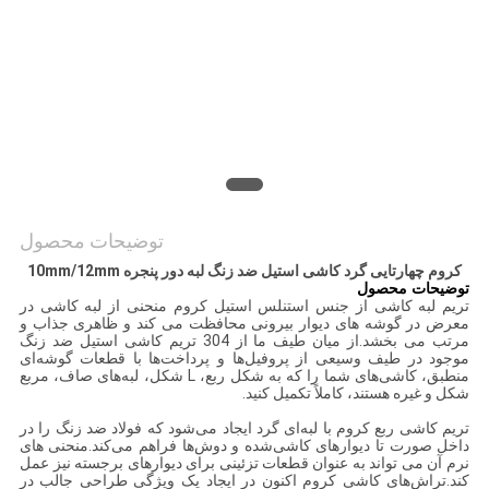
PRIVACY
POLICY
توضیحات محصول
کروم چهارتایی گرد کاشی استیل ضد زنگ لبه دور پنجره 10mm/12mm
توضیحات محصول
تریم لبه کاشی از جنس استنلس استیل کروم منحنی از لبه کاشی در
معرض در گوشه های دیوار بیرونی محافظت می کند و ظاهری جذاب و
مرتب می بخشد.از میان طیف ما از 304 تریم کاشی استیل ضد زنگ
موجود در طیف وسیعی از پروفیل‌ها و پرداخت‌ها با قطعات گوشه‌ای
منطبق، کاشی‌های شما را که به شکل ربع، L شکل، لبه‌های صاف، مربع
شکل و غیره هستند، کاملاً تکمیل کنید.
تریم کاشی ربع کروم با لبه‌ای گرد ایجاد می‌شود که فولاد ضد زنگ را در
داخل صورت تا دیوارهای کاشی‌شده و دوش‌ها فراهم می‌کند.منحنی های
نرم آن می تواند به عنوان قطعات تزئینی برای دیوارهای برجسته نیز عمل
کند.تراش‌های کاشی کروم اکنون در ایجاد یک ویژگی طراحی جالب در